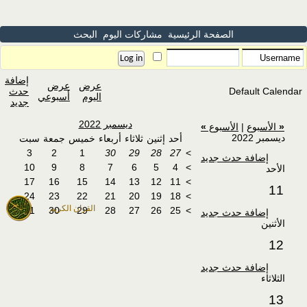
الصفحة الرئيسية
مشاركات اليوم
البحث
إضافة
عرض
عرض
Default Calendar
حدث
اليوم
أسبوعي
جديد
ديسمبر 2022
«
الأسبوع
|
الأسبوع
»
ديسمبر 2022
أحد
إثنين
ثلاثاء
أربعاء
خميس
جمعة
سبت
3
2
1
30
29
28
27
>
إضافة حدث جديد
10
9
8
7
6
5
4
>
الأحد
17
16
15
14
13
12
11
>
11
24
23
22
21
20
19
18
>
القران الكريم
31
30
29
28
27
26
25
>
إضافة حدث جديد
الأثنين
12
إضافة حدث جديد
الثلاثاء
13