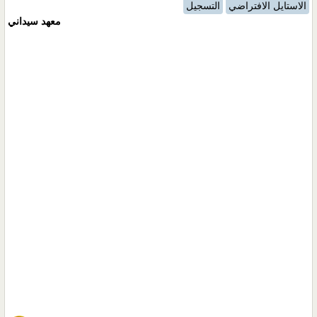
الاستايل الافتراضي
التسجيل
معهد سيداني