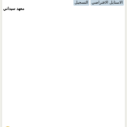
الاستايل الافتراضي
التسجيل
معهد سيداني