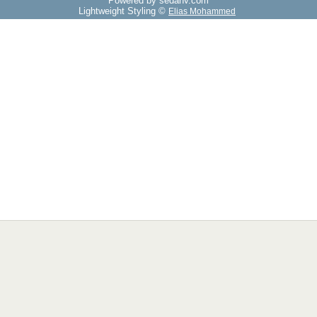
Powered by sedany.com
Lightweight Styling ©
Elias Mohammed