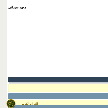
معهد سيداني
القران الكريم