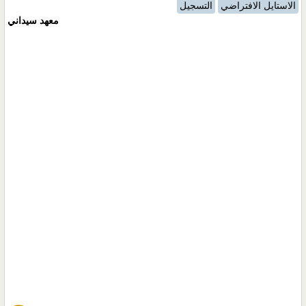
الاستايل الافتراضي
التسجيل
معهد سيداني