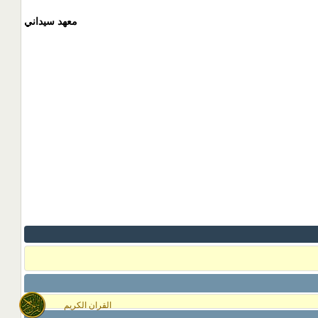
معهد سيداني
القران الكريم