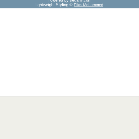
Powered by sedany.com
Lightweight Styling ©
Elias Mohammed