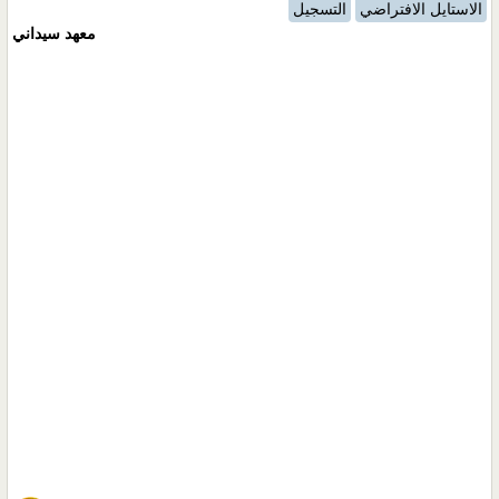
الاستايل الافتراضي
التسجيل
معهد سيداني