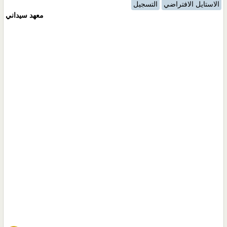
الاستايل الافتراضي
التسجيل
معهد سيداني