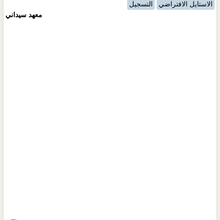
الاستايل الافتراضي
التسجيل
معهد سيداني