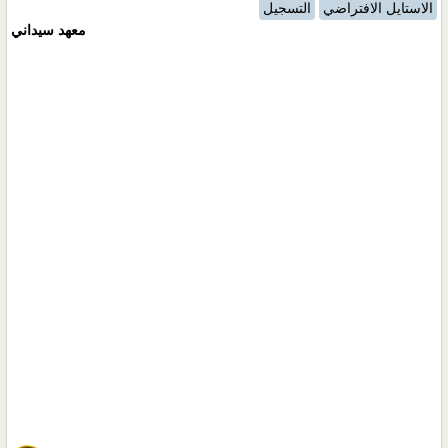
الاستايل الافتراضي
التسجيل
معهد سيداني