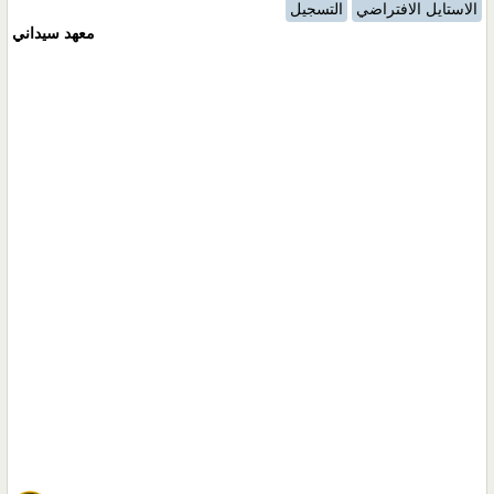
الاستايل الافتراضي
التسجيل
معهد سيداني