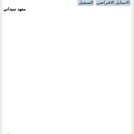
الاستايل الافتراضي
التسجيل
معهد سيداني