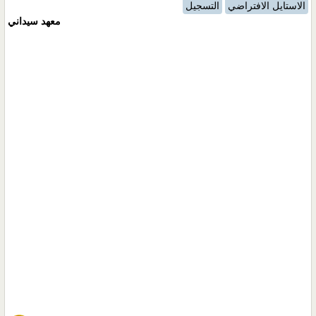
الاستايل الافتراضي
التسجيل
معهد سيداني