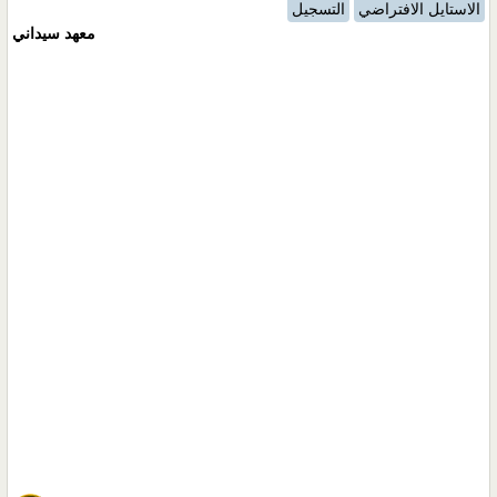
الاستايل الافتراضي
التسجيل
معهد سيداني