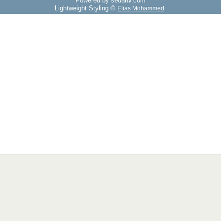
Powered by sedany.com
Lightweight Styling ©
Elias Mohammed