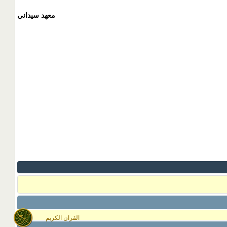
معهد سيداني
القران الكريم