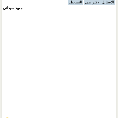
الاستايل الافتراضي
التسجيل
معهد سيداني