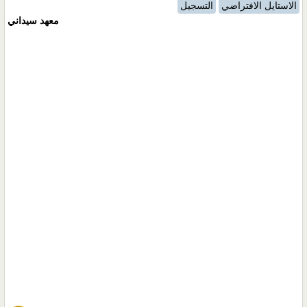
الاستايل الافتراضي
التسجيل
معهد سيداني