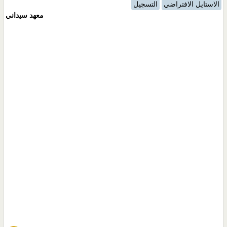
الاستايل الافتراضي
التسجيل
معهد سيداني