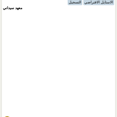
الاستايل الافتراضي
التسجيل
معهد سيداني