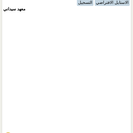
الاستايل الافتراضي
التسجيل
معهد سيداني