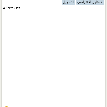
الاستايل الافتراضي
التسجيل
معهد سيداني