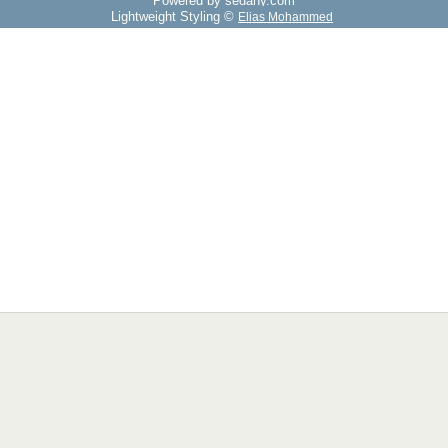
Powered by sedany.com
Lightweight Styling ©
Elias Mohammed