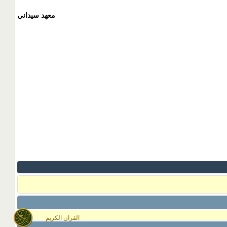
معهد سيداني
القران الكريم