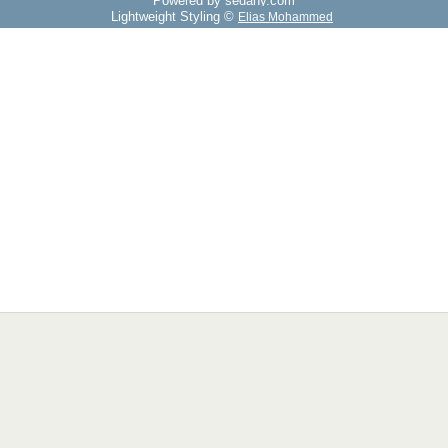
Powered by sedany.com
Lightweight Styling ©
Elias Mohammed