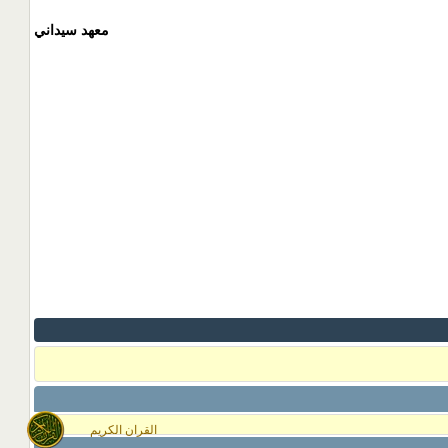
معهد سيداني
القران الكريم