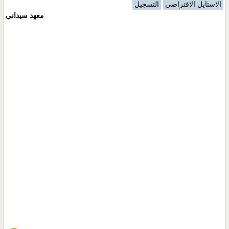
الاستايل الافتراضي
التسجيل
معهد سيداني