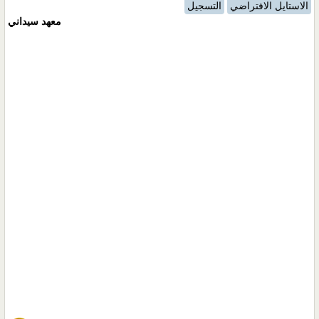
الاستايل الافتراضي
التسجيل
معهد سيداني