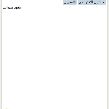
الاستايل الافتراضي
التسجيل
معهد سيداني