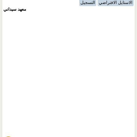
الاستايل الافتراضي
التسجيل
معهد سيداني