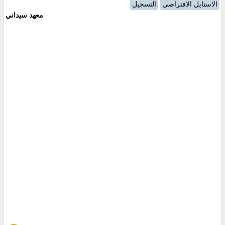
الاستايل الافتراضي
التسجيل
معهد سيداني