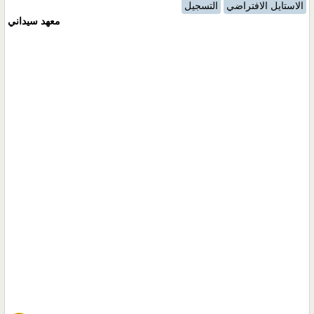
الاستايل الافتراضي
التسجيل
معهد سيداني