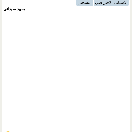
الاستايل الافتراضي
التسجيل
معهد سيداني