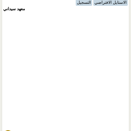
الاستايل الافتراضي
التسجيل
معهد سيداني