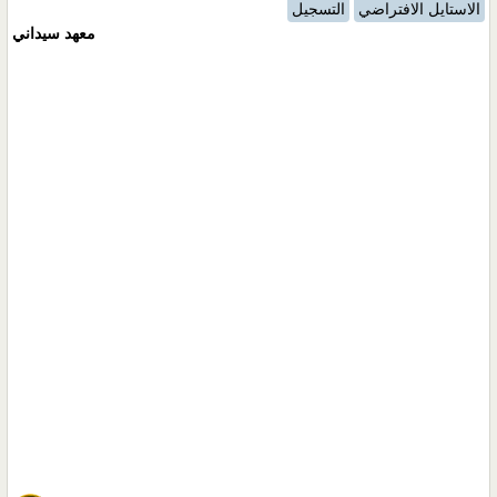
الاستايل الافتراضي
التسجيل
معهد سيداني