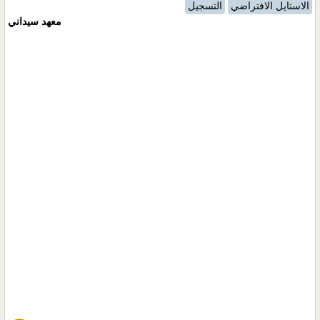
الاستايل الافتراضي
التسجيل
معهد سيداني