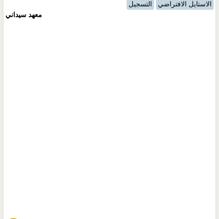
الاستايل الافتراضي
التسجيل
معهد سيداني