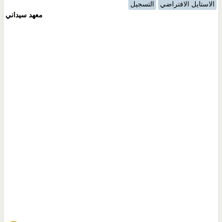
الاستايل الافتراضي
التسجيل
معهد سيداني