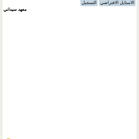
الاستايل الافتراضي
التسجيل
معهد سيداني