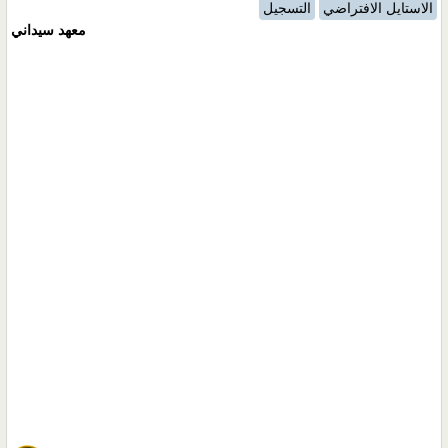
الاستايل الافتراضي
التسجيل
معهد سيداني