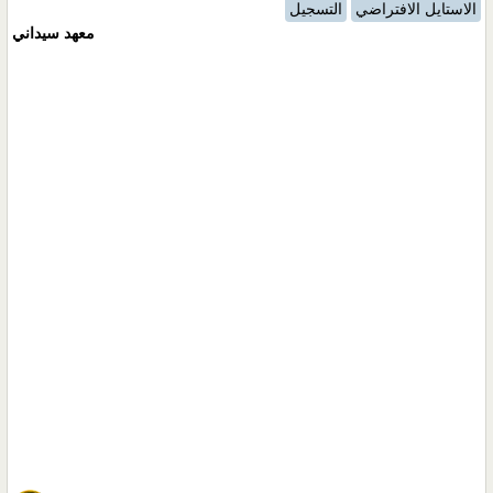
الاستايل الافتراضي
التسجيل
معهد سيداني