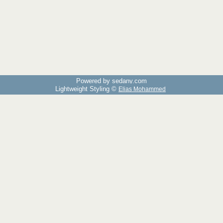
Powered by sedany.com
Lightweight Styling ©
Elias Mohammed