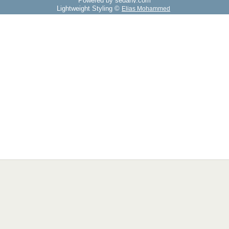
Powered by sedany.com
Lightweight Styling ©
Elias Mohammed