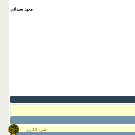
معهد سيداني
القران الكريم