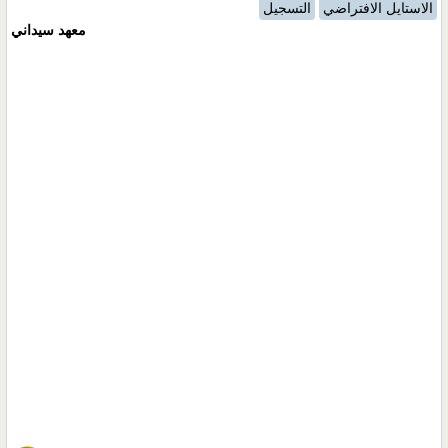
الاستايل الافتراضي
التسجيل
معهد سيداني