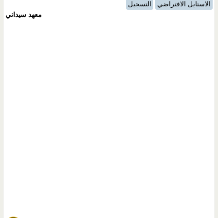
الاستايل الافتراضي
التسجيل
معهد سيداني