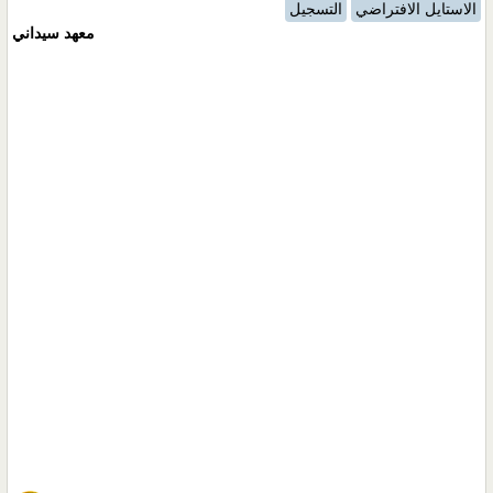
الاستايل الافتراضي
التسجيل
معهد سيداني