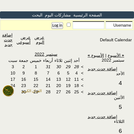
الصفحة الرئيسية
مشاركات اليوم
البحث
إضافة
عرض
عرض
Default Calendar
حدث
اليوم
أسبوعي
جديد
سبتمبر 2022
«
الأسبوع
|
الأسبوع
»
سبتمبر 2022
أحد
إثنين
ثلاثاء
أربعاء
خميس
جمعة
سبت
3
2
1
31
30
29
28
>
إضافة حدث جديد
10
9
8
7
6
5
4
>
الأحد
17
16
15
14
13
12
11
>
4
24
23
22
21
20
19
18
>
القران الكريم
1
30
29
28
27
26
25
>
إضافة حدث جديد
الأثنين
5
إضافة حدث جديد
الثلاثاء
6