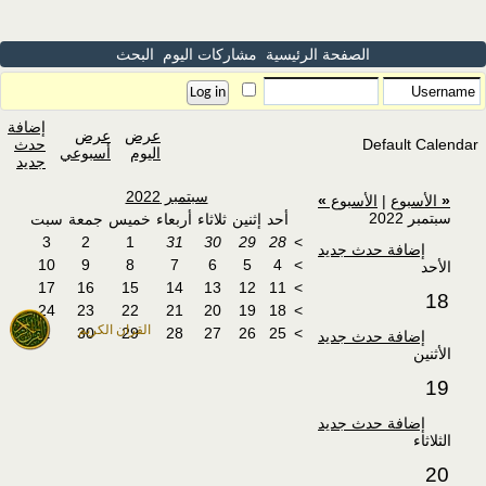
الصفحة الرئيسية
مشاركات اليوم
البحث
إضافة
عرض
عرض
Default Calendar
حدث
اليوم
أسبوعي
جديد
سبتمبر 2022
«
الأسبوع
|
الأسبوع
»
سبتمبر 2022
أحد
إثنين
ثلاثاء
أربعاء
خميس
جمعة
سبت
3
2
1
31
30
29
28
>
إضافة حدث جديد
10
9
8
7
6
5
4
>
الأحد
17
16
15
14
13
12
11
>
18
24
23
22
21
20
19
18
>
القران الكريم
1
30
29
28
27
26
25
>
إضافة حدث جديد
الأثنين
19
إضافة حدث جديد
الثلاثاء
20