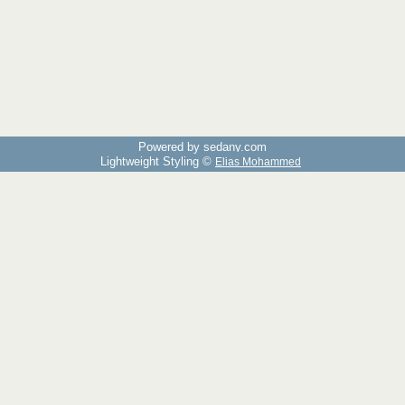
Powered by sedany.com
Lightweight Styling ©
Elias Mohammed