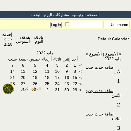
الصفحة الرئيسية
مشاركات اليوم
البحث
إضافة
عرض
عرض
Default Calendar
حدث
اليوم
أسبوعي
جديد
مايو 2022
«
الأسبوع
|
الأسبوع
»
مايو 2022
أحد
إثنين
ثلاثاء
أربعاء
خميس
جمعة
سبت
7
6
5
4
3
2
1
>
إضافة حدث جديد
14
13
12
11
10
9
8
>
الأحد
21
20
19
18
17
16
15
>
1
28
27
26
25
24
23
22
>
القران الكريم
4
3
2
1
31
30
29
>
إضافة حدث جديد
الأثنين
2
إضافة حدث جديد
الثلاثاء
3