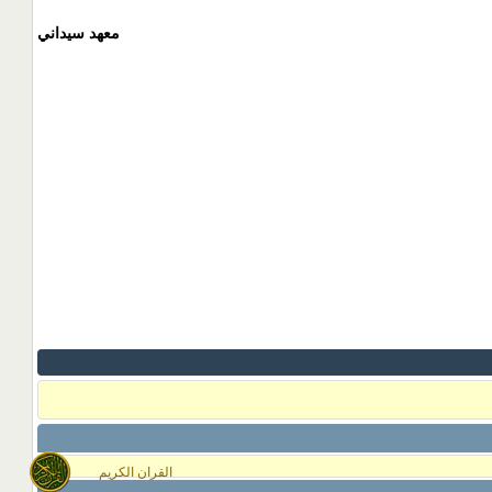
معهد سيداني
القران الكريم