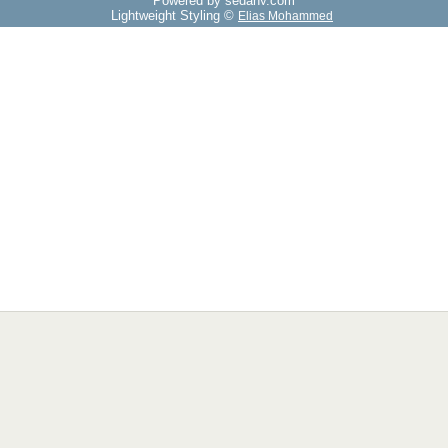
Powered by sedany.com
Lightweight Styling ©
Elias Mohammed