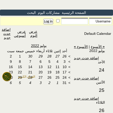
الصفحة الرئيسية
مشاركات اليوم
البحث
إضافة
عرض
عرض
Default Calendar
حدث
اليوم
أسبوعي
جديد
يوليو 2022
«
الأسبوع
|
الأسبوع
»
يوليو 2022
أحد
إثنين
ثلاثاء
أربعاء
خميس
جمعة
سبت
2
1
30
29
28
27
26
>
إضافة حدث جديد
9
8
7
6
5
4
3
>
الأحد
16
15
14
13
12
11
10
>
24
23
22
21
20
19
18
17
>
القران الكريم
30
29
28
27
26
25
24
>
إضافة حدث جديد
الأثنين
6
5
4
3
2
1
31
>
25
إضافة حدث جديد
الثلاثاء
26