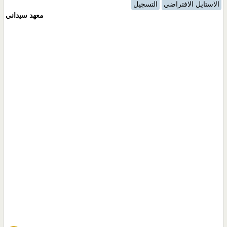
الاستايل الافتراضي
التسجيل
معهد سيداني